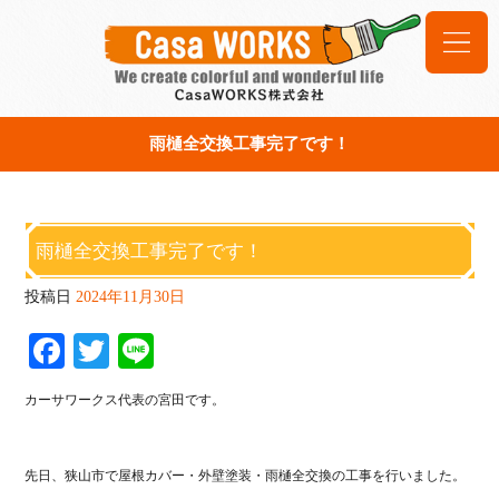
雨樋全交換工事完了です！
雨樋全交換工事完了です！
投稿日
2024年11月30日
Fa
T
Li
ce
wi
ne
カーサワークス代表の宮田です。
bo
tte
ok
r
先日、狭山市で屋根カバー・外壁塗装・雨樋全交換の工事を行いました。