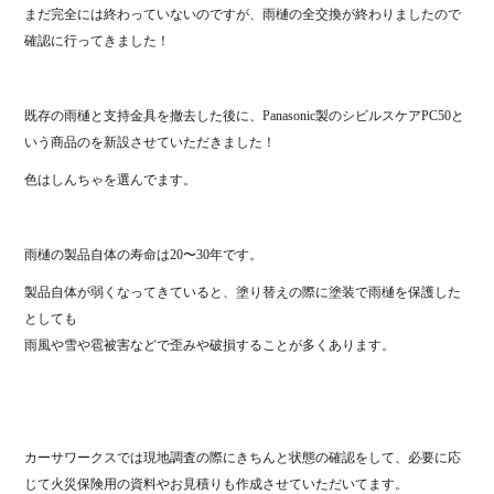
まだ完全には終わっていないのですが、雨樋の全交換が終わりましたので
確認に行ってきました！
既存の雨樋と支持金具を撤去した後に、Panasonic製のシビルスケアPC50と
いう商品のを新設させていただきました！
色はしんちゃを選んでます。
雨樋の製品自体の寿命は20〜30年です。
製品自体が弱くなってきていると、塗り替えの際に塗装で雨樋を保護した
としても
雨風や雪や雹被害などで歪みや破損することが多くあります。
カーサワークスでは現地調査の際にきちんと状態の確認をして、必要に応
じて火災保険用の資料やお見積りも作成させていただいてます。