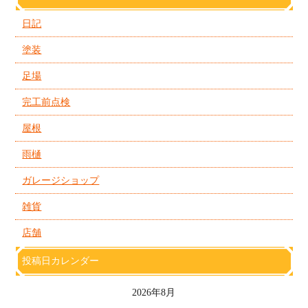
日記
塗装
足場
完工前点検
屋根
雨樋
ガレージショップ
雑貨
店舗
投稿日カレンダー
2026年8月