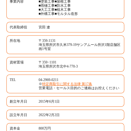
事業内容
■塗装工事■屋根工事
■雨樋工事■防水工事
■大工工事■植木工事
■外構工事■モルタル造形
代表取締役
宮田 遼
所在地
〒359-1131
埼玉県所沢市久米379-19サンアムール所沢1階店舗区
画1号室
資材置場
〒359−1101
埼玉県所沢市北中4-770-3
TEL
04‐2969‐0211
※
特定商取引に関する法律 第17条
営業電話・セールス目的のご連絡はお控えください
創立年月日
2015年6月1日
設立年月日
2022年2月2日
資本金
800万円