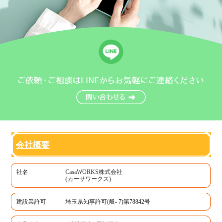
会社概要
社名
CasaWORKS株式会社
(カーサワークス)
建設業許可
埼玉県知事許可(般- 7)第78842号