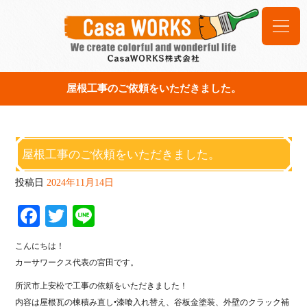
屋根工事のご依頼をいただきました。
屋根工事のご依頼をいただきました。
投稿日
2024年11月14日
Fa
T
Li
ce
wi
ne
こんにちは！
bo
tte
カーサワークス代表の宮田です。
ok
r
所沢市上安松で工事の依頼をいただきました！
内容は屋根瓦の棟積み直し•漆喰入れ替え、谷板金塗装、外壁のクラック補