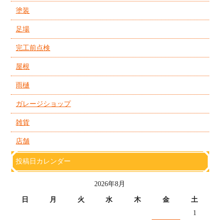
塗装
足場
完工前点検
屋根
雨樋
ガレージショップ
雑貨
店舗
投稿日カレンダー
2026年8月
日
月
火
水
木
金
土
1