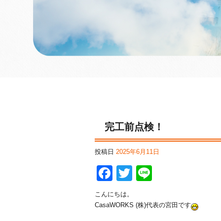
完工前点検！
投稿日
2025年6月11日
F
T
Li
a
wi
n
こんにちは。
c
tt
e
CasaWORKS (株)代表の宮田です
e
er