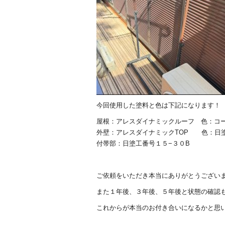
今回使用した塗料と色は下記になります！
屋根：アレスダイナミックルーフ 色：コ
外壁：アレスダイナミックTOP 色：日塗
付帯部：日塗工番号１５−３０B
ご依頼をいただき本当にありがとうござい
また１年後、３年後、５年後と状態の確認
これからが本当のお付き合いになるかと思