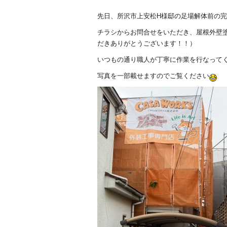
b
先日、所沢市上安松H様邸の足場解体前の
o
チラシからお問合せをいただき、屋根外壁
o
だきありがとうございます！！）
k
いつもの通り職人が丁寧に作業を行なって
写真を一部載せますのでご覧ください