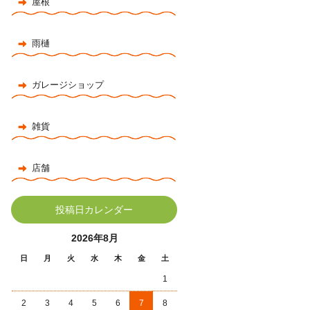
屋根
雨樋
ガレージショップ
雑貨
店舗
投稿日カレンダー
2026年8月
日
月
火
水
木
金
土
1
2
3
4
5
6
7
8