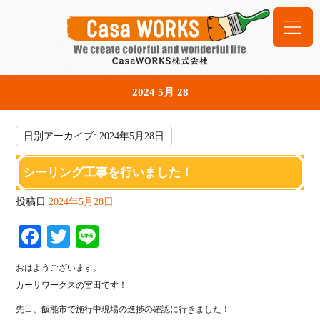
2024 5月 28
日別アーカイブ:
2024年5月28日
シーリング工事を行いました！
投稿日
2024年5月28日
Fa
T
Li
ce
wi
ne
おはようございます。
bo
tte
カーサワークスの宮田です！
ok
r
先日、飯能市で施行中現場の進捗の確認に行きました！