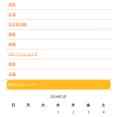
塗装
足場
完工前点検
屋根
雨樋
ガレージショップ
雑貨
店舗
投稿日カレンダー
2024年5月
日
月
火
水
木
金
土
1
2
3
4