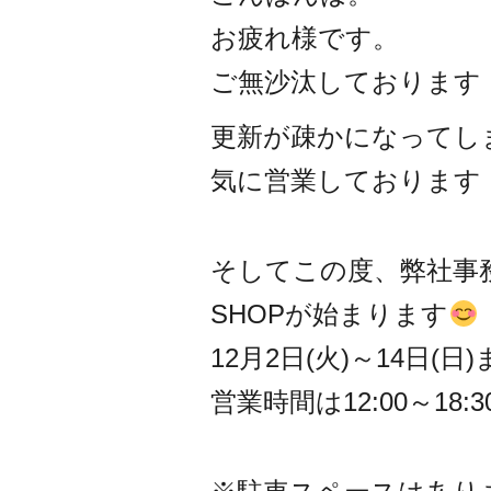
c
tt
e
お疲れ様です。
e
er
b
ご無沙汰しております
o
更新が疎かになってし
o
k
気に営業しております
そしてこの度、弊社事務所
SHOPが始まります
12月2日(火)～14日
営業時間は12:00～18