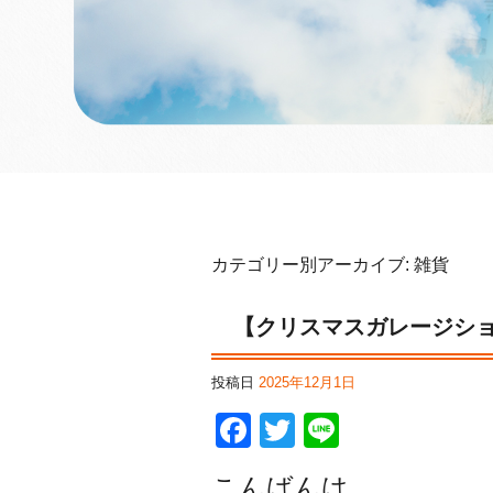
カテゴリー別アーカイブ:
雑貨
【クリスマスガレージシ
投稿日
2025年12月1日
F
T
Li
a
wi
n
こんばんは。