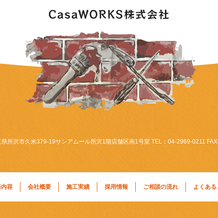
埼玉県所沢市久米379-19サンアムール所沢1階店舗区画1号室 TEL：04-2969-0211 FAX：0
務内容
会社概要
施工実績
採用情報
ご相談の流れ
よくある