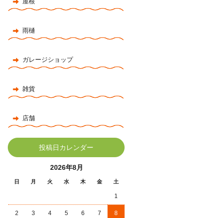
屋根
雨樋
ガレージショップ
雑貨
店舗
投稿日カレンダー
2026年8月
日
月
火
水
木
金
土
1
2
3
4
5
6
7
8